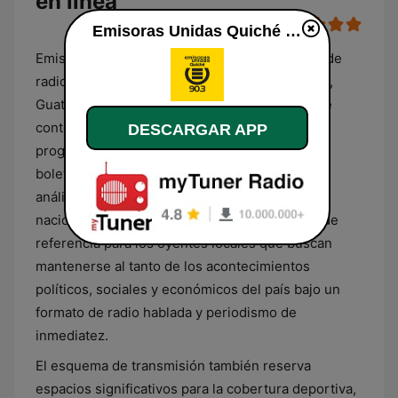
en línea
Emisoras Unidas Quiché 90.3 en línea
Emisoras Unidas Quiché 90.3 es una estación de
radio ubicada en el departamento de El Quiché,
Guatemala, que se especializa en la emisión de
contenidos informativos y de actualidad. Su
DESCARGAR APP
programación principal está compuesta por
boletines de noticias, reportajes regionales y
análisis de los sucesos más destacados a nivel
nacional. La emisora funciona como un punto de
referencia para los oyentes locales que buscan
mantenerse al tanto de los acontecimientos
políticos, sociales y económicos del país bajo un
formato de radio hablada y periodismo de
inmediatez.
El esquema de transmisión también reserva
espacios significativos para la cobertura deportiva,