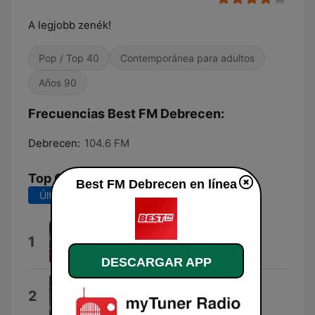
A legjobb zenék!
Pop / Top 40
Contemporánea para adultos
Años 90
Frecuencias Best FM Debrecen:
Debrecen:
104.6 FM
Top Canciones
Best FM Debrecen en línea
Últimos 7 días
Últimos 30 días
Lucidity
1
Tame Impala
DESCARGAR APP
Dai Dai Dai
2
Robertino