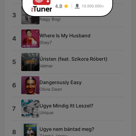
Leszek Hajnal
3
Nagy Bogi
Where Is My Husband
4
Shay7
Úristen (feat. Szikora Róbert)
5
Valmar
Dangerously Easy
6
Olivia Dean
Ugye Mindig Itt Leszel?
7
Unique
Ugye nem bántad meg?
8
Zámbó Jimmy