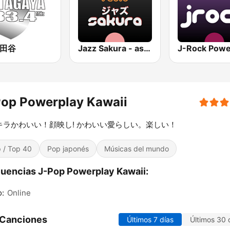
世田谷
Jazz Sakura - asia DREAM radio
J-Rock Powe
Pop Powerplay Kawaii
キラかわいい！顔映し! かわいい愛らしい。楽しい！
 / Top 40
Pop japonés
Músicas del mundo
uencias J-Pop Powerplay Kawaii:
o:
Online
 Canciones
Últimos 7 días
Últimos 30 