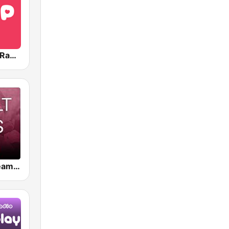
BOX : J-POP Radio - ジェイポップ 無線
ビームFM (Beam FM) - Adult Hits