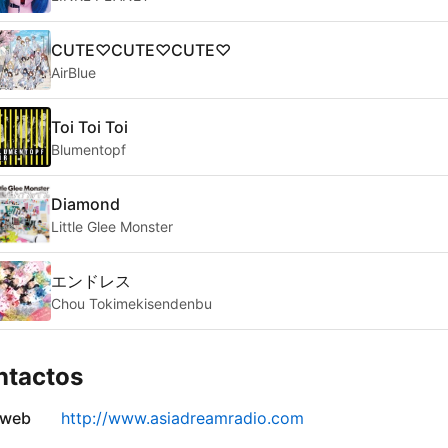
CUTE♡CUTE♡CUTE♡
AirBlue
Toi Toi Toi
Blumentopf
Diamond
Little Glee Monster
エンドレス
Chou Tokimekisendenbu
ntactos
 web
http://www.asiadreamradio.com