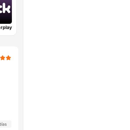
rplay
días