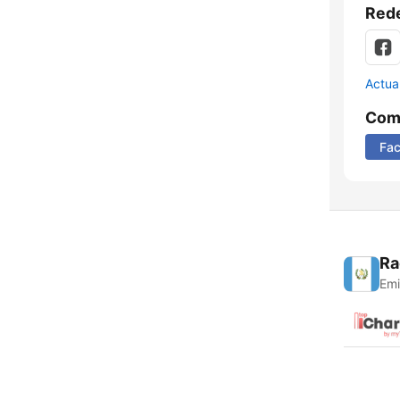
Rede
Actua
Comp
Fa
Ra
Emi