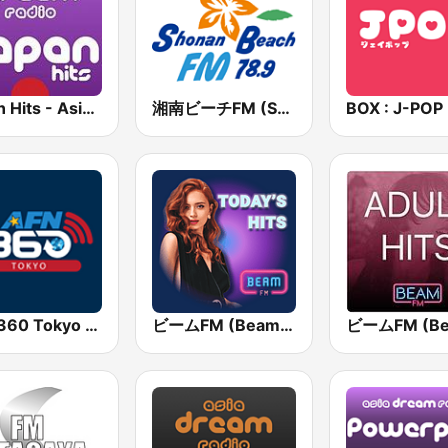
Japan Hits - Asia DREAM Radio
湘南ビーチFM (Shonan Beach FM)
AFN 360 Tokyo (Japan Only)
ビームFM (Beam FM)