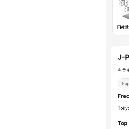
FM
J-
キラ
Pop
Frec
Toky
Top