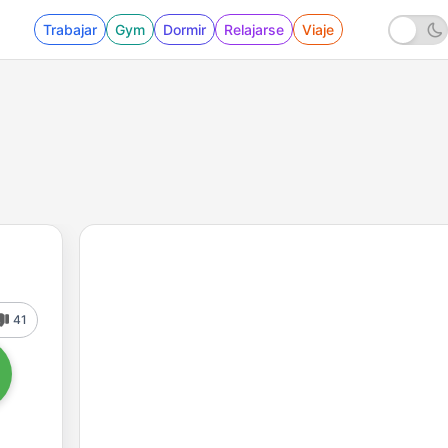
Trabajar
Gym
Dormir
Relajarse
Viaje
41