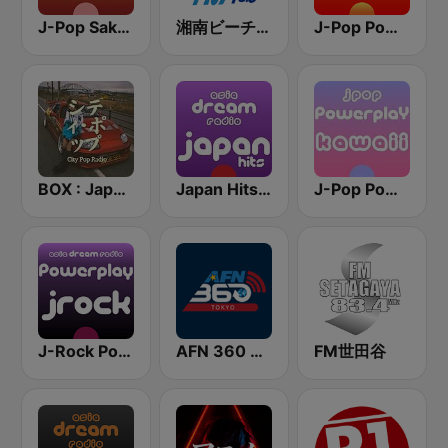
J-Pop Sakura 懐かしい
湘南ビーチFM (Shonan Beach FM)
J-Pop Powerplay
BOX : Japan City Pop -日本のシティポップ
Japan Hits - Asia DREAM Radio
J-Pop Powerplay Kawaii
J-Rock Powerplay
AFN 360 Tokyo (Japan Only)
FM世田谷