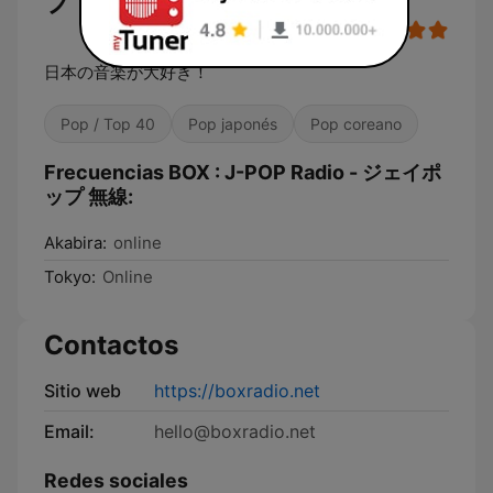
プ 無線
日本の音楽が大好き！
Pop / Top 40
Pop japonés
Pop coreano
Frecuencias BOX : J-POP Radio - ジェイポ
ップ 無線:
Akabira:
online
Tokyo:
Online
Contactos
Sitio web
https://boxradio.net
Email:
hello@boxradio.net
Redes sociales