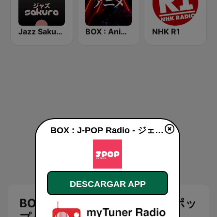
Jazz Sakura - asia DREAM radio
BOX : Anime Radio -アニメラジオ
NHK R1
BOX : J-POP Radio - ジェイポップ 無線 en línea
DESCARGAR APP
BOX : J-POP Radio - ジェイポッ