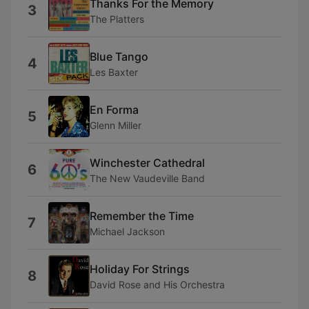
Thanks For the Memory
3
The Platters
Blue Tango
4
Les Baxter
En Forma
5
Glenn Miller
Winchester Cathedral
6
The New Vaudeville Band
Remember the Time
7
Michael Jackson
Holiday For Strings
8
David Rose and His Orchestra