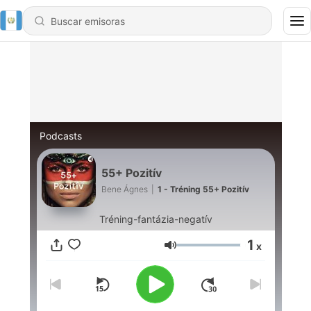
Podcasts
55+ Pozitív
Bene Ágnes
|
1 - Tréning 55+ Pozitív
Tréning-fantázia-negatív
1
x
Volumen