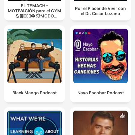
EL TEMACH -
Por el Placer de Vivir con
MOTIVACIÓN para el GYM
el Dr. Cesar Lozano
💪🏼🏋🏻‍♀🔱 💥MODO
GUERRA💥
Black Mango Podcast
Nayo Escobar Podcast