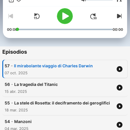
x
schiavo nel Medioevo? Queste e molte altre domande (e le loro
Volumen
risposte) nel nostro podcast storico.
00:00
00:00
Episodios
-
57
Il mirabolante viaggio di Charles Darwin
07 oct. 2025
-
56
La tragedia del Titanic
15 abr. 2025
-
55
La stele di Rosetta: il deciframento dei geroglifici
18 mar. 2025
-
54
Manzoni
04 mar. 2025