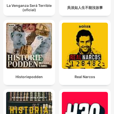
La Venganza Será Terrible
吳淡如人生不能沒故事
(oficial)
Historiepodden
Real Narcos