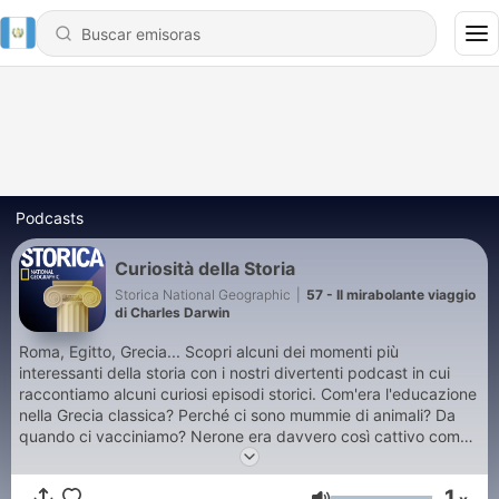
Podcasts
Curiosità della Storia
Storica National Geographic
|
57 - Il mirabolante viaggio
di Charles Darwin
Roma, Egitto, Grecia... Scopri alcuni dei momenti più
interessanti della storia con i nostri divertenti podcast in cui
raccontiamo alcuni curiosi episodi storici. Com'era l'educazione
nella Grecia classica? Perché ci sono mummie di animali? Da
quando ci vacciniamo? Nerone era davvero così cattivo come
lo dipingono? Chi furono i primi ad arrivare al Polo Sud? Chi
erano le Etere dell'Antica Grecia? Cosa significava essere uno
1