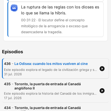
La ruptura de las reglas con los dioses es
lo que se llama la híbris.
00:31:22 · El locutor define el concepto
mitológico de la arrogancia o exceso que
desencadena la tragedia.
Episodios
-
436
La Odisea: cuando los mitos vuelven al cine
Este episodio explora el legado de la civilización griega y su impacto en Occidente, tomando como punto de partida una reflexión sobre la adaptación cinematográfica de Christopher Nolan basada en La Odisea. Se analiza la transición de la tradición oral a la narrativa moderna, examinando temas fundamentales como la mitología, la filosofía y la importancia del concepto de 'nostos'. A través del análisis de la obra homérica, se profundiza en la transformación de Odiseo de un héroe clásico a un hombre traumatizado por la guerra. El episodio conecta conceptos antiguos como la xenia (hospitalidad) y la híbris con las realidades contemporáneas, reflexionando sobre la ética, el conflicto bélico y la técnica cinematográfica analógica para dar vida al mito.
31 jul. 2026
-
435
Toronto, la puerta de entrada al Canadá
anglófono II
Este episodio explora la historia del Canadá de los inmigrantes y cómo su modelo multicultural ha moldeado ciudades como Toronto, destacando su papel como motor económico y tecnológico. Asimismo, se reflexiona sobre la conexión entre la 'Casa Grande' latinoamericana y Canadá, analizando el flujo migratorio derivado de conflictos y dictaduras en América Latina hacia territorio canadiense.
17 jul. 2026
-
434
Toronto, la puerta de entrada al Canadá