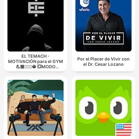
EL TEMACH -
Por el Placer de Vivir con
MOTIVACIÓN para el GYM
el Dr. Cesar Lozano
💪🏼🏋🏻‍♀🔱 💥MODO
GUERRA💥