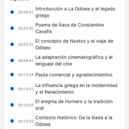
Introducción a La Odisea y el legado
00:00:01
griego
Poema de Ítaca de Constantino
00:05:30
Cavafis
El concepto de Nostos y el viaje de
00:07:31
Odiseo
La adaptación cinematográfica y el
00:08:41
lenguaje del cine
Pauta comercial y agradecimientos
00:12:34
La influencia griega en la modernidad
00:14:01
y el Renacimiento
El enigma de Homero y la tradición
00:15:20
oral
Contexto histórico: De la Ilíada a la
00:19:25
Odisea