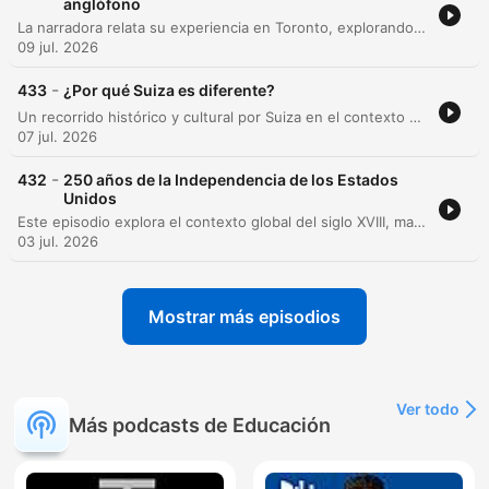
anglófono
La narradora relata su experiencia en Toronto, explorando la historia de las First Nations, Inuit y Métis, y abordando las injusticias de los tratados y el impacto traumático de las escuelas residenciales. El episodio también analiza la formación de la identidad canadiense a través del contraste entre los asentamientos franceses, el Imperio Británico y la expansión del Canadá anglo, detallando cómo las migraciones masivas consolidaron la estructura multicultural del país actual.
09 jul. 2026
-
433
¿Por qué Suiza es diferente?
Un recorrido histórico y cultural por Suiza en el contexto de su enfrentamiento futbolístico contra Colombia. El episodio explora la formación de la confederación suiza a partir de sus cantones originales, su política de neutralidad perpetua establecida en 1815 y su papel fundamental en la creación de la Cruz Roja tras la batalla de Solferino. Se analizan elementos icónicos de la identidad suiza, desde su precisión en la relojería y la producción de chocolate, hasta sus leyendas como Guillermo Tell y Heidi. Asimismo, se examina la relación diplomática y comercial entre Suiza y Colombia, destacando el apoyo suizo a los procesos de paz en territorio colombiano. El contenido cierra con una breve reflexión sobre la solidez defensiva del equipo suizo de fútbol y el antecedente histórico del último encuentro entre ambas selecciones.
07 jul. 2026
-
432
250 años de la Independencia de los Estados
Unidos
Este episodio explora el contexto global del siglo XVIII, marcado por las revoluciones científica, política e industrial, y la circulación de ideas a través de la imprenta y los cafés. Se analiza cómo la Ilustración cuestionó el derecho divino mediante el contrato social de Rousseau y la separación de poderes de Montesquieu, sentando las bases para la autonomía de las trece colonias americanas. Asimismo, se detallan las causas de la Revolución Americana, desde la presión fiscal británica hasta el boicot del té, y la creación de la Declaración de Independencia. El análisis profundiza en las contradicciones históricas de este documento, que al proclamar derechos inalienables mantenía la esclavitud y excluía a mujeres e indígenas, dejando promesas abiertas que impulsaron movimientos posteriores como el abolicionismo y el sufragismo.
03 jul. 2026
Mostrar más episodios
Ver todo
Más podcasts de Educación