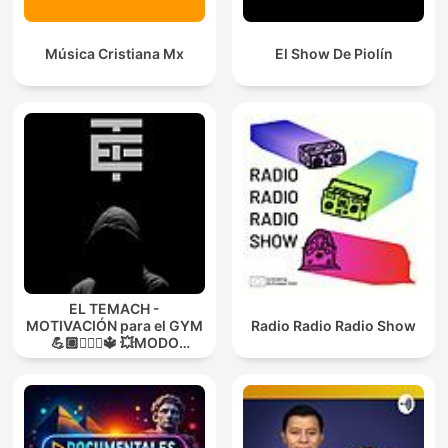
Música Cristiana Mx
El Show De Piolín
EL TEMACH -
MOTIVACIÓN para el GYM
Radio Radio Radio Show
💪🏼🏋🏻‍♀🔱 💥MODO
GUERRA💥