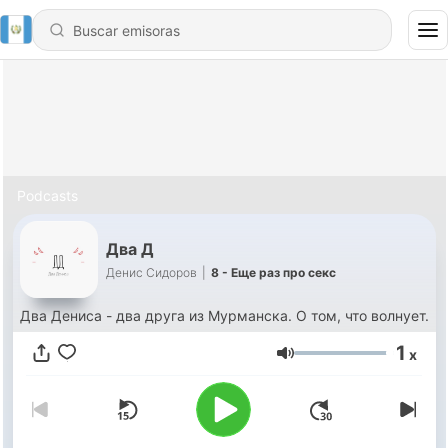
Podcasts
Два Д
Денис Сидоров
|
8 - Еще раз про секс
Два Дениса - два друга из Мурманска. О том, что волнует.
1
x
Volumen