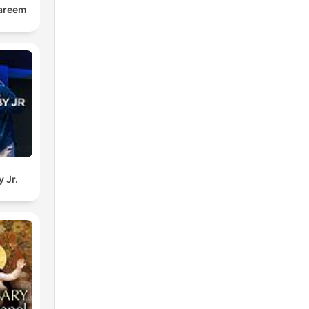
kareem
 Jr.