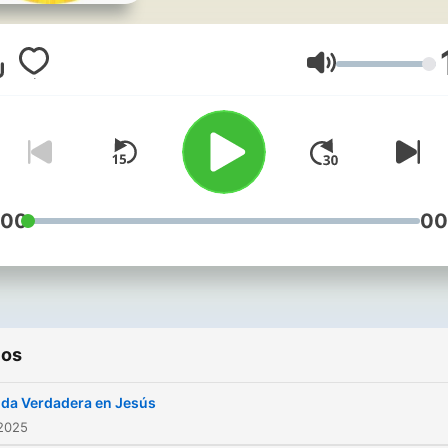
Volumen
:00
00
ios
ida Verdadera en Jesús
 2025