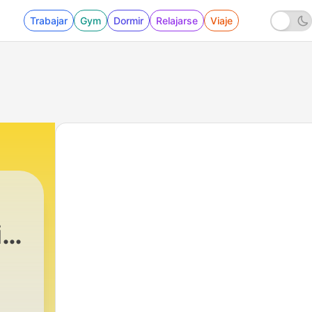
Trabajar
Gym
Dormir
Relajarse
Viaje
ia
233 - Vida Verdadera en Jesús