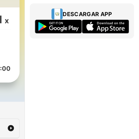
DESCARGAR APP
1
x
:00