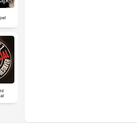
pel
ez
al