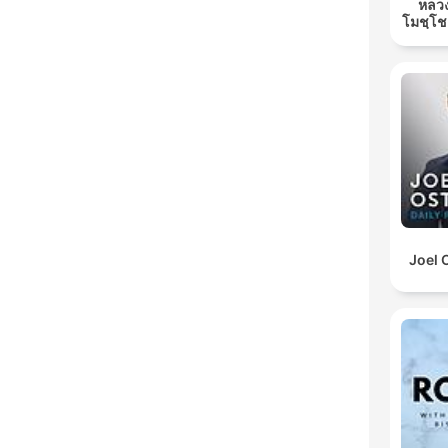
หลวง
โมชฺโช
Joel 