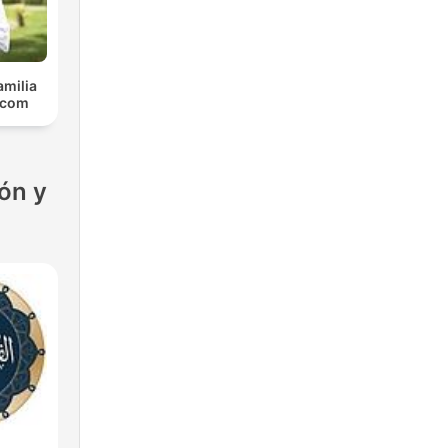
amilia
.com
ón y