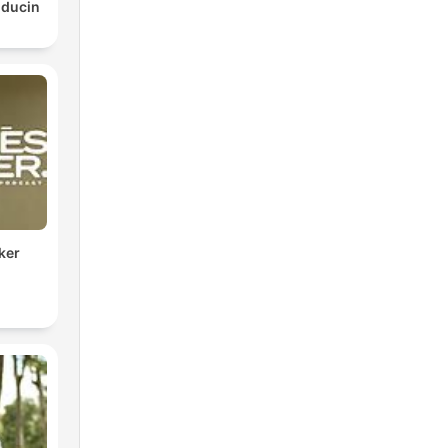
lducin
ker