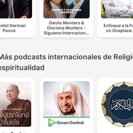
Danilo Montero &
stol German
Enfoque a la F
Gloriana Montero -
Ponce
on Oneplace
Sígueme Internacional
| Predicaciones
Cristianas
Más podcasts internacionales de Religi
espiritualidad