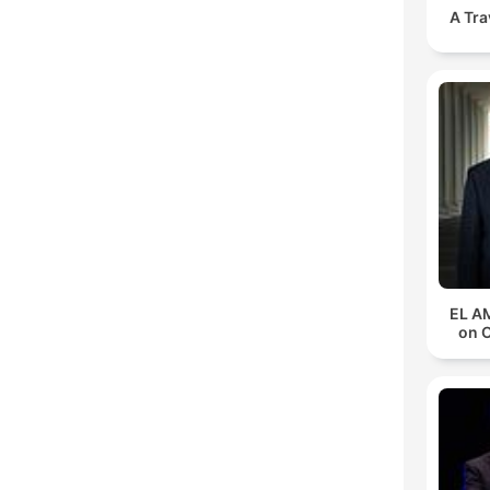
A Tra
EL A
on 