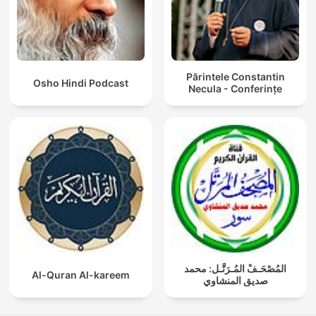
Părintele Constantin
Osho Hindi Podcast
Necula - Conferințe
المُصْحَـفْ المُـرَتَّـل: محمد
Al-Quran Al-kareem
صديق المنشاوي