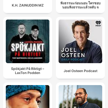
ฟังธรรมะก่อนนอน ใครชอบ
K.H. ZAINUDDIN MZ
นอนฟังธรรมะแล้วหลับ จ
Spökjakt På Riktigt –
Joel Osteen Podcast
LaxTon Podden