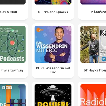
elax & Chill
Quirks and Quarks
2 จิตตวิเว
PUR+ Wissendrin mit
 την επιστήμη
БГ Наука По
Eric