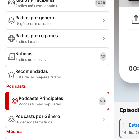
1049
Radios más escuchadas
Radios por género
15 géneros musicales
Radios por regiones
Radios locales
Noticias
17
Radios noticiosas
00
Recomendadas
Lista de las mejores radios
Podcasts
Podcasts Principales
50
Podcasts más populares
Episod
Podcasts por Género
18 géneros temáticos
-
1
Estr
Música
14 dic. 