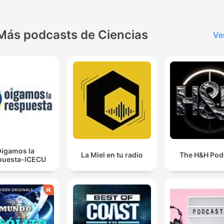
Más podcasts de Ciencias
Ve
igamos la
La Miel en tu radio
The H&H Pod
puesta-ICECU