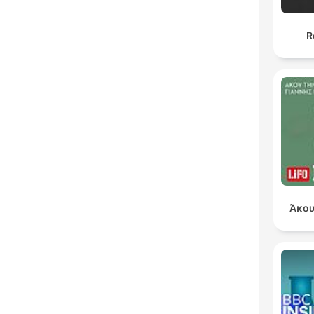
R
Άκου