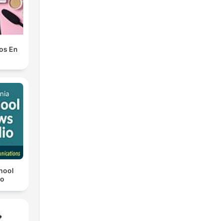
os En
chool
io