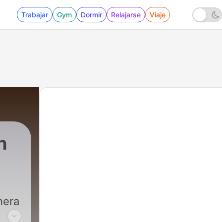
Trabajar
Gym
Dormir
Relajarse
Viaje
n
nera