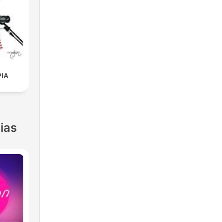
PIA
ias