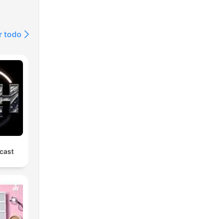
r todo
cast