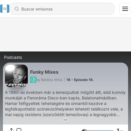
Podcasts
Funky Mixes
by Bárány Attila
|
16 - Episode 16.
A 1980-as években már a lemezpultok mögött állt, első komoly
munkáját a Panoráma Disco-ban kapta, Balatonalmádiban.
Hamar felfigyeltek tehetségére és onnantól kezdve a
legfelkapottabb szórakozóhelyeken lehetett találkozni vele, a
mai napig rezidens (szerződött lemezlovas) a legnagyobb
budapesti klubok lemezpultjai mögött. Zenei stílusa
folyamatosan alakult, a funky, rock és R&B után ma elsősorban
1