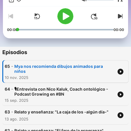
x
Volumen
00:00
00:00
Episodios
-
65
Mya nos recomienda dibujos animados para
niños
10 nov. 2025
-
64
🎙Entrevista con Nico Kaluk, Coach ontológico -
Podcast Growing en #BN
15 sep. 2025
-
63
Relato y enseñanza: "La caja de los -algún día-"
13 ago. 2025
-
62
Ralato y enseñanza: "El faro de la esperanza"