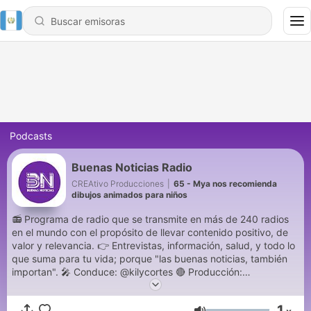
Podcasts
Buenas Noticias Radio
CREAtivo Producciones
|
65 - Mya nos recomienda
dibujos animados para niños
📻 Programa de radio que se transmite en más de 240 radios
en el mundo con el propósito de llevar contenido positivo, de
valor y relevancia. 👉 Entrevistas, información, salud, y todo lo
que suma para tu vida; porque "las buenas noticias, también
importan". 🎤 Conduce: @kilycortes 🔴 Producción:
@melisalucerocoach 📲 WSP +5492604370569 📲 Telegram
@buenasnoticiasok
1