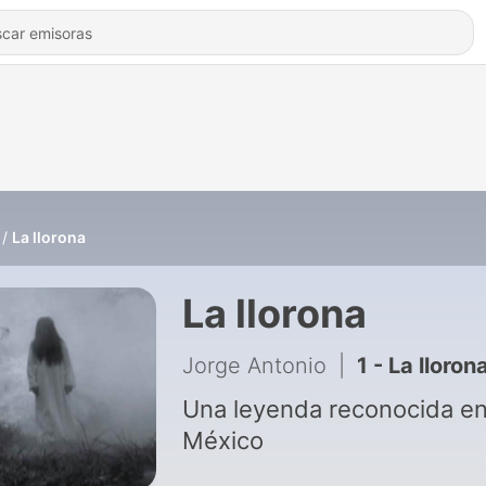
La llorona
La llorona
Jorge Antonio
|
1 - La lloron
Una leyenda reconocida e
México