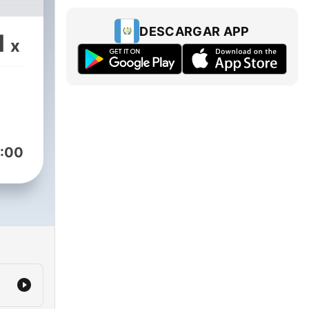
DESCARGAR APP
1
x
:00