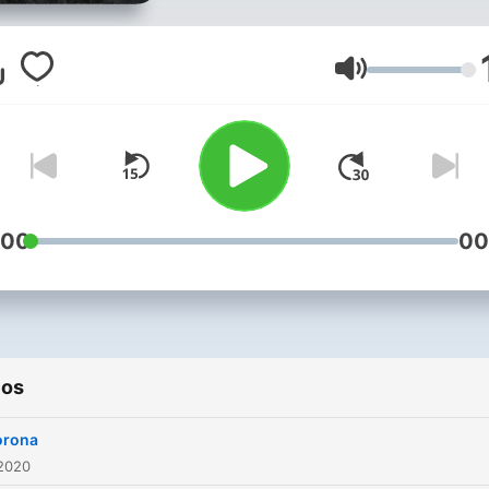
Volumen
:00
00
ios
lorona
 2020