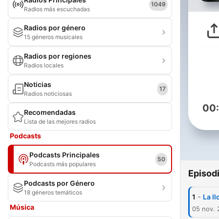
1049
Radios más escuchadas
Radios por género
15 géneros musicales
Radios por regiones
Radios locales
Noticias
17
Radios noticiosas
00
Recomendadas
Lista de las mejores radios
Podcasts
Podcasts Principales
50
Podcasts más populares
Episod
Podcasts por Género
18 géneros temáticos
-
1
La l
Música
05 nov.