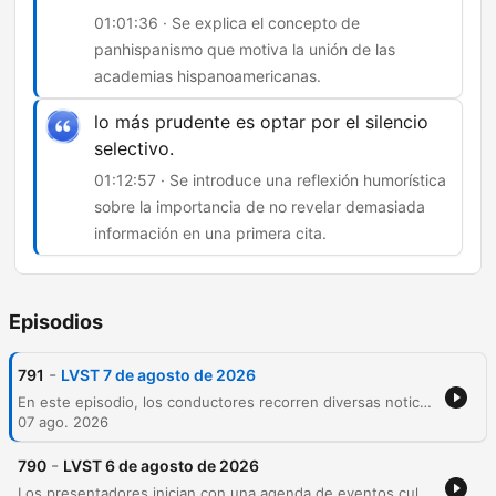
01:01:36 · Se explica el concepto de
panhispanismo que motiva la unión de las
academias hispanoamericanas.
lo más prudente es optar por el silencio
selectivo.
01:12:57 · Se introduce una reflexión humorística
sobre la importancia de no revelar demasiada
información en una primera cita.
Episodios
-
791
LVST 7 de agosto de 2026
En este episodio, los conductores recorren diversas noticias culturales, desde el 25 aniversario de la banda Nube 9 y las protestas por el Coro Nacional de Niños, hasta una reseña histórica sobre la Real Academia Española. A través de un tono humorístico, se analizan las normas de etiqueta en la mesa según el doctor Cambón, abordando desde el uso del celular hasta el manejo de cubiertos. El programa concluye con reflexiones sobre qué secretos ocultar en una primera cita y una charla surrealista sobre espionaje.
07 ago. 2026
-
790
LVST 6 de agosto de 2026
Los presentadores inician con una agenda de eventos culturales y un análisis humorístico sobre hábitos de higiene personal, abordando desde el cuidado del cabello hasta la limpieza de pies y anteojos. La charla transita hacia temas históricos, explorando las catástrofes del año 536, para finalizar con un repaso por los peligros laborales en la construcción y la interacción con la audiencia.