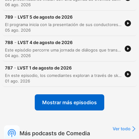
06 ago. 2026
-
789
LVST 5 de agosto de 2026
El programa inicia con la presentación de sus conductores y el anuncio de próximos eventos culturales en La Trastienda, el Teatro Helios y el Antel Arena. A través de un tono humorístico, se explora el desafío que representa para los habitantes de la ciudad participar en festivales de doma, analizando desde el reglamento y la vestimenta hasta las tradiciones del mate y el entrenamiento. Posteriormente, el episodio aborda un debate histórico sobre la verdadera autoría de las obras de William Shakespeare, examinando diversas teorías conspirativas. El programa concluye con una sección de interacción con los oyentes y una parodia cómica sobre las complicaciones y situaciones estresantes de los viajes familiares en automóvil.
05 ago. 2026
-
788
LVST 4 de agosto de 2026
Este episódio percorre uma jornada de diálogos que transitam entre o surrealismo cômico e a nostalgia histórica. A conversa inicia com discussões absurdas sobre a escolha de carnes para churrascos, abordando desde critérios bizarros de seleção até dietas alternativas inusitadas. A narrativa evolui para memórias de confeitaria artesanal e técnicas de cultivo, antes de mergulhar na exploração histórica da poesia na China durante a dinastia Tang, focando na vida do poeta Li Po. O episódio encerra com reflexões sobre segurança doméstica, manutenção de portas e memórias pessoais sobre consultórios de psicanálise e trajetórias de vida.
04 ago. 2026
-
787
LVST 1 de agosto de 2026
En este episodio, los comediantes exploran a través de sketches cómicos la conflictiva relación entre padres e hijos adolescentes, abordando el choque generacional, la vestimenta y el uso de lenguaje obsoleto. La sátira continúa analizando diversas situaciones sociales y familiares, desde la intrusión parental hasta conflictos escolares. Posteriormente, el programa transita hacia la narración de la leyenda del Holandés Errante y sus avistamientos históricos, para finalmente discutir con humor los desafíos logísticos y sociales de organizar fiestas en casa, incluyendo temas como el presupuesto, la gestión de invitados y las posibles complicaciones con los vecinos.
01 ago. 2026
Mostrar más episodios
Ver todo
Más podcasts de Comedia