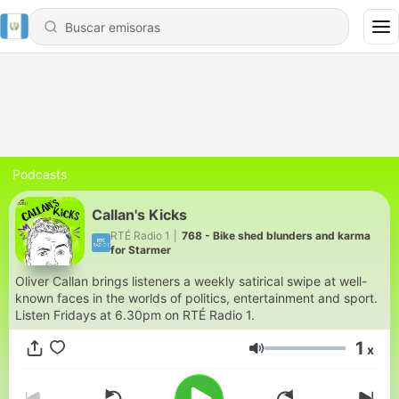
Podcasts
Callan's Kicks
RTÉ Radio 1
|
768 - Bike shed blunders and karma
for Starmer
Oliver Callan brings listeners a weekly satirical swipe at well-
known faces in the worlds of politics, entertainment and sport.
Listen Fridays at 6.30pm on RTÉ Radio 1.
1
x
Volumen