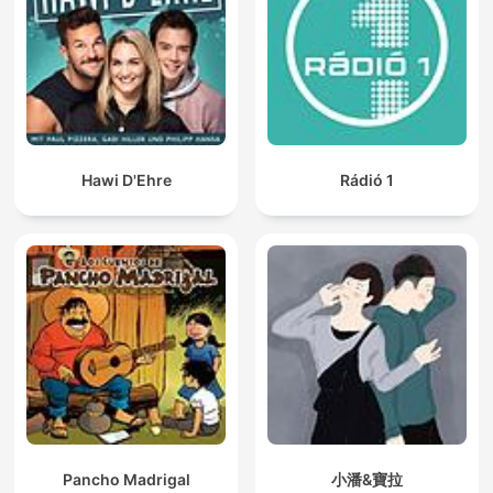
Hawi D'Ehre
Rádió 1
Pancho Madrigal
小潘&寶拉