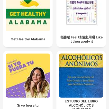
啱聽啱 Feel 咪攞去用囉 Like
Get Healthy Alabama
it then apply it
ESTUDIO DEL LIBRO
Si yo fuera tu
ALCOHÓLICOS