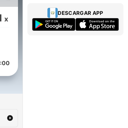
ho
DESCARGAR APP
1
x
:00