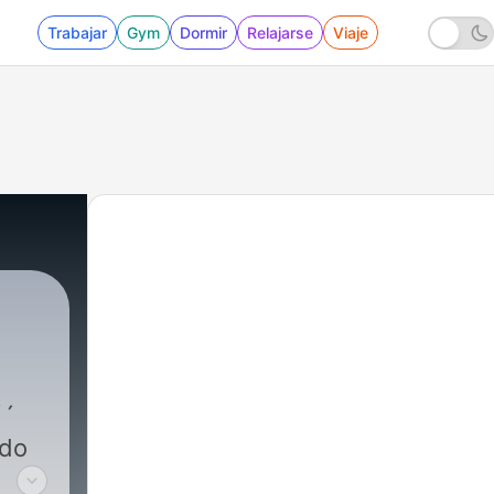
Trabajar
Gym
Dormir
Relajarse
Viaje
odo