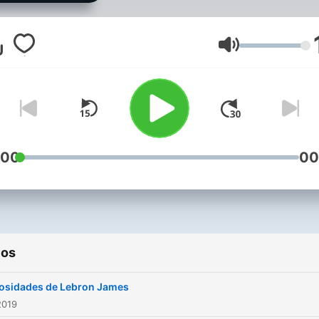
farándula, deportes y muc
entretenimiento.
Volumen
:00
00
ios
osidades de Lebron James
2019