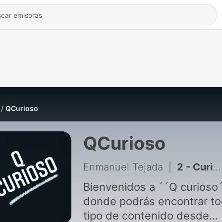
QCurioso
QCurioso
Enmanuel Tejada
|
2 - Curiosidades de Lebron James
Bienvenidos a ´´Q curioso´´
donde podrás encontrar t
tipo de contenido desde