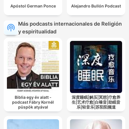
Apóstol German Ponce
Alejandro Bullón Podcast
Más podcasts internacionales de Religión
y espiritualidad
Biblia egy év alatt -
深度睡眠|解压|冥想|疗愈养
podcast Fábry Kornél
生|艺术疗愈|白噪音|助眠音
püspök atyával
乐|轻音乐|苏阳阳频道