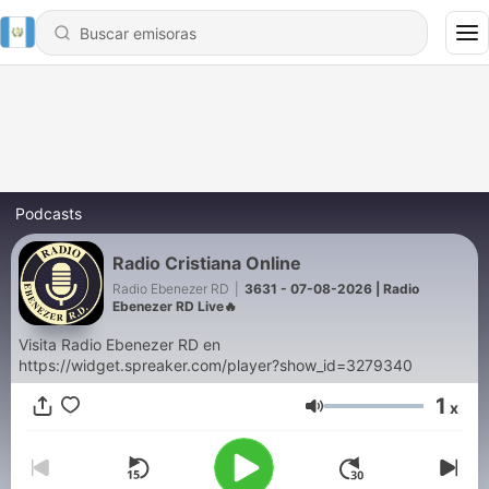
Podcasts
Radio Cristiana Online
Radio Ebenezer RD
|
3631 - 07-08-2026 | Radio
Ebenezer RD Live🔥
Visita Radio Ebenezer RD en
https://widget.spreaker.com/player?show_id=3279340
1
x
Volumen