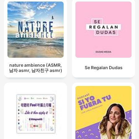
nature ambience (ASMR,
Se Regalan Dudas
남자 asmr, 남자친구 asmr)