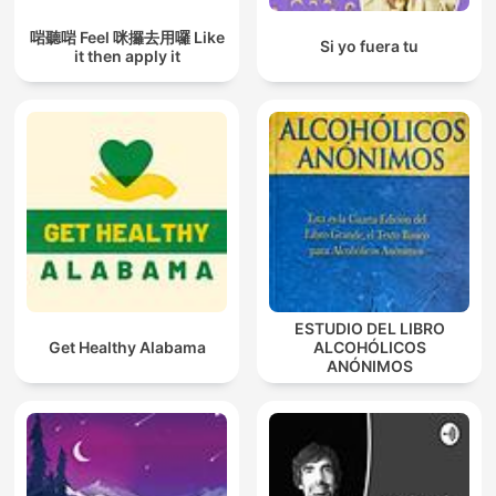
啱聽啱 Feel 咪攞去用囉 Like
Si yo fuera tu
it then apply it
ESTUDIO DEL LIBRO
Get Healthy Alabama
ALCOHÓLICOS
ANÓNIMOS