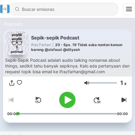
Podcasts
Sepik-sepik Podcast
Ifraz Farhan
|
20 - Eps. 19 Tidak suka nonton konser
bareng @zisfauzi @dityash
Sepik-Sepik Podcast adalah audio talking nonsense about
things, sedikit tahu banyak sepiknya. Kalo ada pertanyaan dan
request topik bisa email ke ifrazfarhan@gmail.com
1
x
Volumen
00:00
00:00