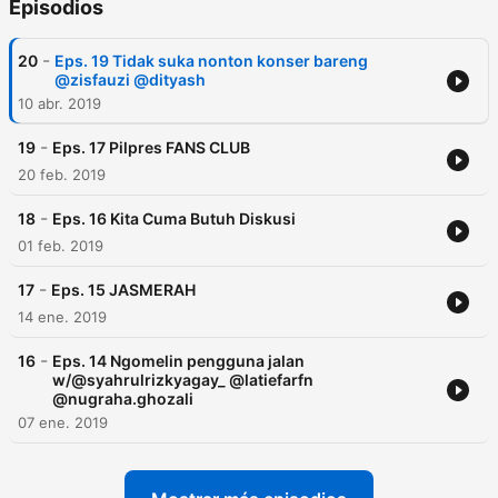
Episodios
-
20
Eps. 19 Tidak suka nonton konser bareng
@zisfauzi @dityash
10 abr. 2019
-
19
Eps. 17 Pilpres FANS CLUB
20 feb. 2019
-
18
Eps. 16 Kita Cuma Butuh Diskusi
01 feb. 2019
-
17
Eps. 15 JASMERAH
14 ene. 2019
-
16
Eps. 14 Ngomelin pengguna jalan
w/@syahrulrizkyagay_ @latiefarfn
@nugraha.ghozali
07 ene. 2019