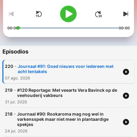
Molenwijk gaat in gesprek met experts over de transitie naar
een meer plantaardige samenleving.
00:00
00:00
Episodios
-
220
Journaal #91: Goed nieuws voor iedereen met
acht tentakels
07 ago. 2026
-
219
#120 Reportage: Met veearts Vera Bavinck op de
veehouderij vakbeurs
31 jul. 2026
-
218
Journaal #90: Rookaroma mag nog wel in
varkensspek maar niet meer in plantaardige
spekjes
24 jul. 2026