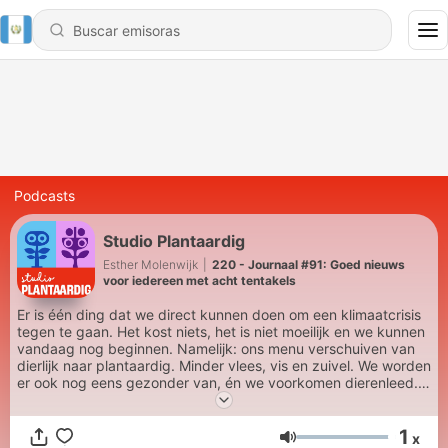
Podcasts
Studio Plantaardig
Esther Molenwijk
|
220 - Journaal #91: Goed nieuws
voor iedereen met acht tentakels
Er is één ding dat we direct kunnen doen om een klimaatcrisis
tegen te gaan. Het kost niets, het is niet moeilijk en we kunnen
vandaag nog beginnen. Namelijk: ons menu verschuiven van
dierlijk naar plantaardig. Minder vlees, vis en zuivel. We worden
er ook nog eens gezonder van, én we voorkomen dierenleed.
Dat deze transitie nodig is, staat inmiddels als een paal boven
water. Maar hoe gaan we 'm maken? En welke verrassingen
1
heeft het menu van morgen voor ons in petto? Esther
x
Volumen