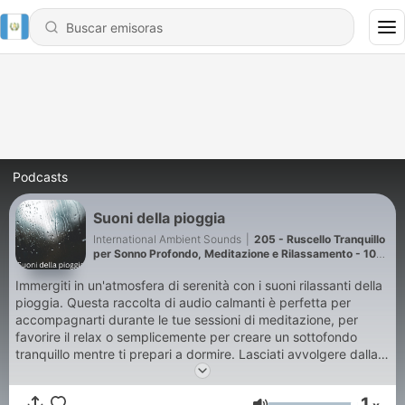
Podcasts
Suoni della pioggia
International Ambient Sounds
|
205 - Ruscello Tranquillo
per Sonno Profondo, Meditazione e Rilassamento - 10
Ore per Sonno, Meditazione e Rilassamento
Immergiti in un'atmosfera di serenità con i suoni rilassanti della
pioggia. Questa raccolta di audio calmanti è perfetta per
accompagnarti durante le tue sessioni di meditazione, per
favorire il relax o semplicemente per creare un sottofondo
tranquillo mentre ti prepari a dormire. Lasciati avvolgere dalla
dolce melodia delle gocce che cadono, mentre il mondo
esterno svanisce e la tua mente trova pace. Scopri come i
1