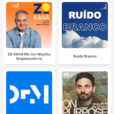
ΖΩ ΚΑΛΑ Με τον Μιχάλη
Ruído Branco
Κεφαλογιάννη