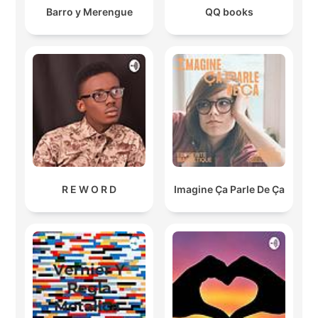
Barro y Merengue
QQ books
R E W O R D
Imagine Ça Parle De Ça