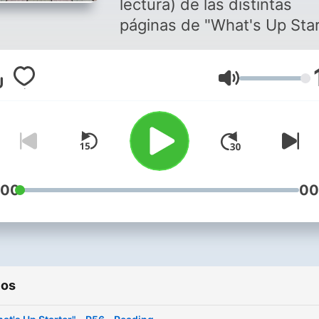
lectura) de las distintas
páginas de "What's Up Star
para mis alumnos de habla
hispana
Volumen
:00
00
ios