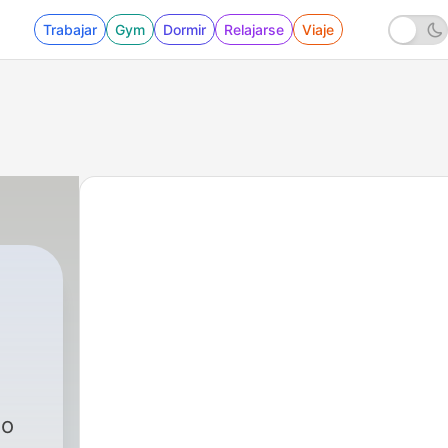
Trabajar
Gym
Dormir
Relajarse
Viaje
lo