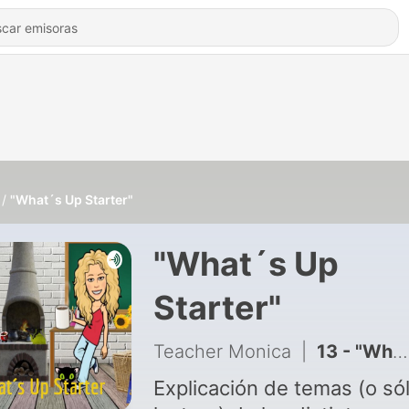
"What´s Up Starter"
"What´s Up
Starter"
Teacher Monica
|
13 - "What's Up Starter" - P56 - Reading
Explicación de temas (o só