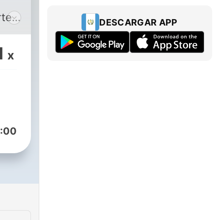
ter"
DESCARGAR APP
1
x
:00