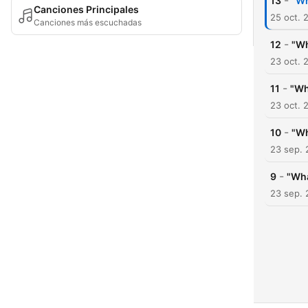
-
13
"Wh
Canciones Principales
25 oct. 
Canciones más escuchadas
-
12
"Wh
23 oct. 
-
11
"Wh
23 oct. 
-
10
"Wh
23 sep.
-
9
"Wha
23 sep.