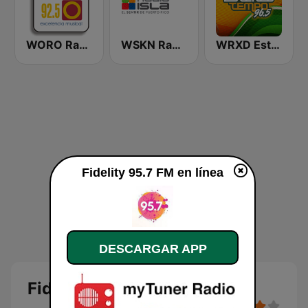
WORO Radio Oro 92.5 FM
WSKN Radio Isla 1320 AM
WRXD Estereotempo 96.5 FM
Fidelity 95.7 FM en línea
DESCARGAR APP
Fidelity 95.7 FM