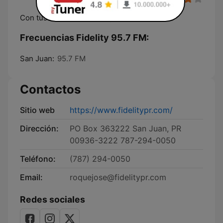
Con tus favoritas de siempre
Frecuencias Fidelity 95.7 FM:
San Juan:
95.7 FM
Contactos
Sitio web
https://www.fidelitypr.com/
Dirección:
PO Box 363222 San Juan, PR
00936-3222 787-294-0050
Teléfono:
(787) 294-0050
Email:
roquejose@fidelitypr.com
Redes sociales