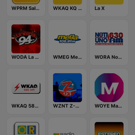
WPRM Salsoul 99.1 FM
WKAQ KQ 105
La X
WODA La Nueva 94 FM
WMEG Mega 106.9 FM
WORA Noti Uno 630 AM
WKAQ 580 AM
WZNT Z-93 FM
WOYE Magic 97.3 FM