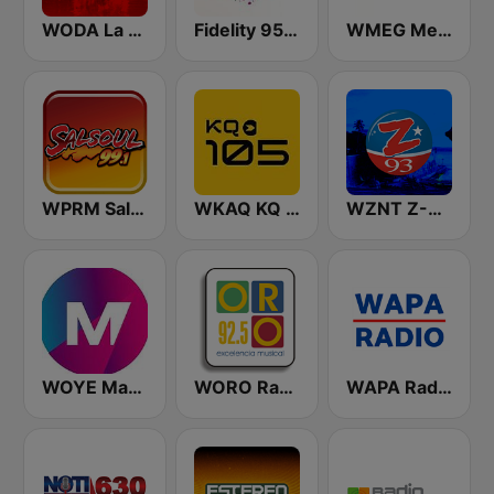
WODA La Nueva 94 FM
Fidelity 95.7 FM
WMEG Mega 106.9 FM
WPRM Salsoul 99.1 FM
WKAQ KQ 105
WZNT Z-93 FM
WOYE Magic 97.3 FM
WORO Radio Oro 92.5 FM
WAPA Radio