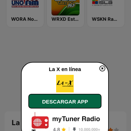
WORA Noti Uno 630 AM
WRXD Estereotempo 96.5 FM
WSKN Radio Isla 1320 AM
La X en línea
DESCARGAR APP
La X