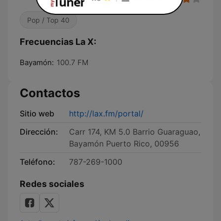
Pop / Top 40
Frecuencias La X:
Bayamón:
100.7 FM
Contactos
Sitio web
http://lax.fm/portal/
Dirección:
Carr 174, KM 5.0 Barrio Guaraguao,
Bayamón Puerto Rico, 00956
Teléfono:
787-269-1000
Redes sociales