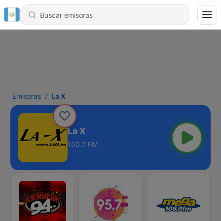
Emisoras
La X
La X
100.7 FM