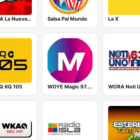
WODA La Nueva 94 FM
Salsa Pal Mundo
La X
 KQ 105
WOYE Magic 97.3 FM