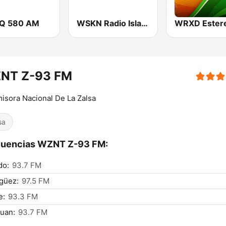
Q 580 AM
WSKN Radio Isla 1320 AM
NT Z-93 FM
isora Nacional De La Zalsa
sa
cuencias WZNT Z-93 FM:
do:
93.7 FM
güez:
97.5 FM
e:
93.3 FM
uan:
93.7 FM