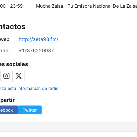
:00 - 23:59
Mucha Zalsa - Tu Emisora Nacional De La Zals
ntactos
 web
http://zeta93.fm/
fono:
+17876220937
s sociales
liza esta información de radio
artir
cebook
Twitter