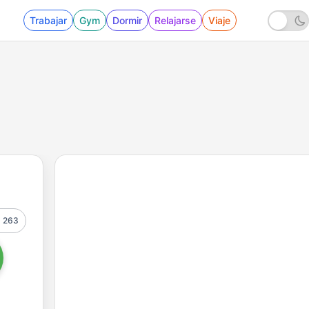
Trabajar
Gym
Dormir
Relajarse
Viaje
263