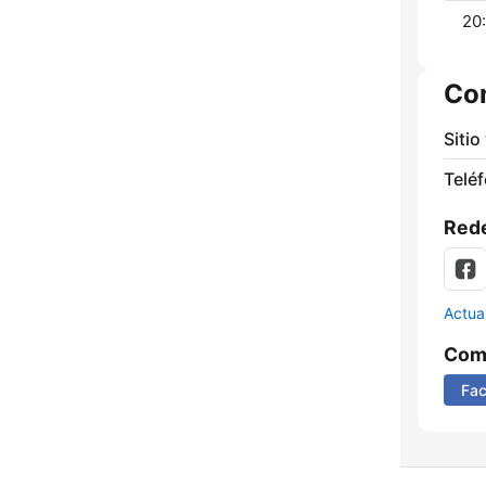
20
Co
Sitio
Telé
Rede
Actua
Comp
Fa