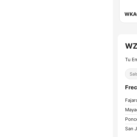
WKA
WZ
Tu Em
Sal
Fre
Fajar
Maya
Ponc
San J