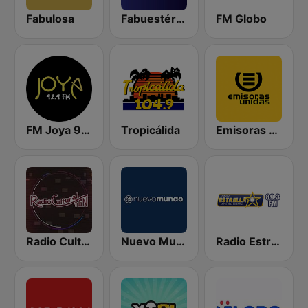
Fabulosa
Fabuestéreo 88.1 FM
FM Globo
FM Joya 92.9
Tropicálida
Emisoras Unidas
Radio Cultural TGN
Nuevo Mundo
Radio Estrella