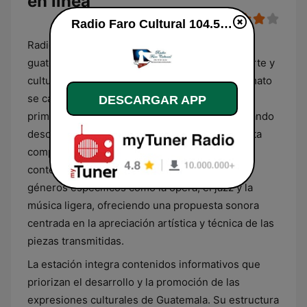
en línea
Radio Faro Cultural 104.5 FM en línea
Radio Faro Cultural 104.5 FM es una emisora
guatemalteca especializada en la difusión de arte y
cultura a nivel nacional e internacional. Su formato
se caracteriza por una programación dedicada
DESCARGAR APP
primordialmente a la música académica, abarcando
desde obras clásicas de todos los tiempos hasta
composiciones del siglo XX y música
contemporánea. El repertorio incluye además
géneros específicos como la ópera, el jazz y la
música ligera, ofreciendo una propuesta sonora
centrada en la apreciación artística y técnica de las
piezas transmitidas.
La estación integra contenidos informativos que
priorizan el desarrollo y la promoción de las
expresiones culturales de Guatemala. Su estructura