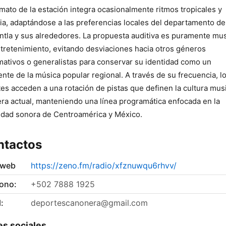
rmato de la estación integra ocasionalmente ritmos tropicales y
a, adaptándose a las preferencias locales del departamento de
ntla y sus alrededores. La propuesta auditiva es puramente mus
tretenimiento, evitando desviaciones hacia otros géneros
mativos o generalistas para conservar su identidad como un
ente de la música popular regional. A través de su frecuencia, l
es acceden a una rotación de pistas que definen la cultura mus
ra actual, manteniendo una línea programática enfocada en la
idad sonora de Centroamérica y México.
ntactos
 web
https://zeno.fm/radio/xfznuwqu6rhvv/
fono:
+502 7888 1925
:
deportescanonera@gmail.com
s sociales