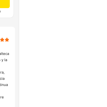
a
alteca
 y la
ra,
cia
tinua
ore