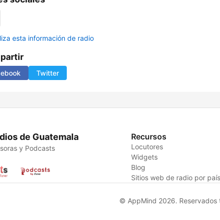
liza esta información de radio
artir
cebook
Twitter
dios de Guatemala
Recursos
Locutores
soras y Podcasts
Widgets
Blog
Sitios web de radio por paí
© AppMind 2026. Reservados t