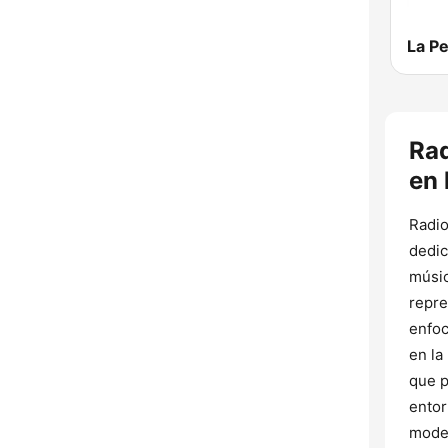
La P
Ra
en 
Radio
dedic
músic
repre
enfoc
en la
que p
entor
moder