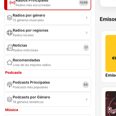
Radios Principales
1049
Radios más escuchadas
Radios por género
Emisor
15 géneros musicales
Radios por regiones
Radios locales
Noticias
17
Radios noticiosas
Recomendadas
Lista de las mejores radios
Podcasts
Emis
Podcasts Principales
50
Podcasts más populares
Podcasts por Género
18 géneros temáticos
Música