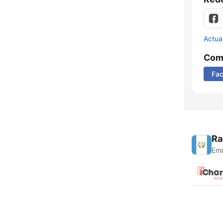
Actua
Comp
Fa
Ra
Emi