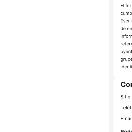
El fo
cumbi
Escui
de en
infor
refer
oyent
grupe
ident
Co
Sitio
Telé
Email
Rede