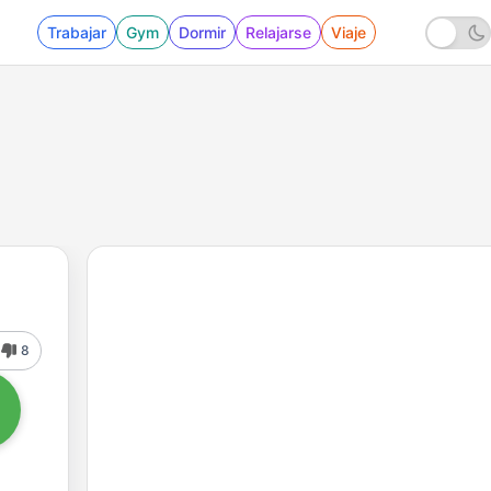
Trabajar
Gym
Dormir
Relajarse
Viaje
8