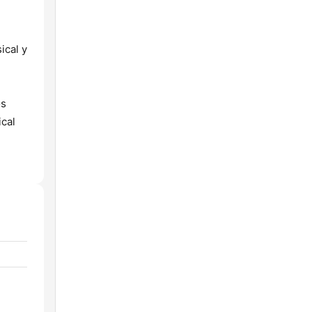
ical y
os
ical