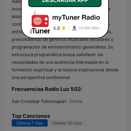
DESCARGAR APP
Además de su propuesta musical, la estación
incorpora segmentos dedicados a la enseñanza
bíblica y mensajes de motivación personal. El
contenido se presenta de manera continua y se
enfoca en la divulgación de principios cristianos,
prescindiendo de géneros musicales seculares o
programación de entretenimiento generalista. Su
estructura programática busca satisfacer las
necesidades de una audiencia interesada en la
formación espiritual y la música inspiracional desde
una perspectiva confesional.
Frecuencias Radio Luz 502:
San Cristóbal Totonicapán:
Online
Top Canciones
Últimos 7 días
Últimos 30 días