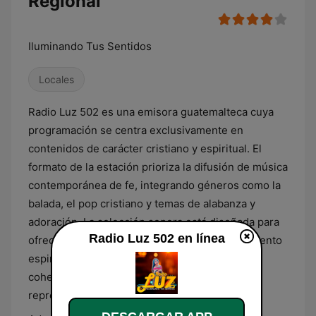
Regional
Iluminando Tus Sentidos
Locales
Radio Luz 502 es una emisora guatemalteca cuya
programación se centra exclusivamente en
contenidos de carácter cristiano y espiritual. El
formato de la estación prioriza la difusión de música
contemporánea de fe, integrando géneros como la
balada, el pop cristiano y temas de alabanza y
adoración. La selección sonora está diseñada para
Radio Luz 502 en línea
ofrecer un entorno de reflexión y acompañamiento
espiritual, manteniendo una línea editorial
coherente con los valores religiosos que
representa.