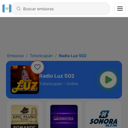
Emisoras
Totonicapán
Radio Luz 502
Radio Luz 502
Totonicapán - Online