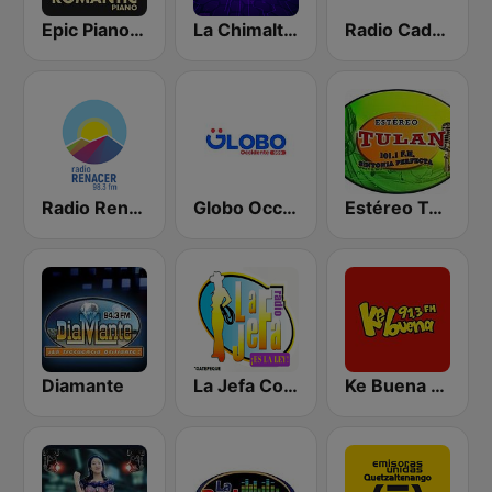
Epic Piano - ROMANTIC PIANO
La Chimalteca Radio
Radio Cadena Sonora
Radio Renacer 98.3 FM
Globo Occidente
Estéreo Tulán
Diamante
La Jefa Coatepeque
Ke Buena 91.3 FM