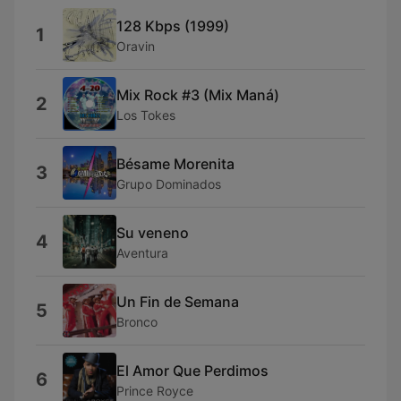
128 Kbps (1999)
1
Oravin
Mix Rock #3 (Mix Maná)
2
Los Tokes
Bésame Morenita
3
Grupo Dominados
Su veneno
4
Aventura
Un Fin de Semana
5
Bronco
El Amor Que Perdimos
6
Prince Royce