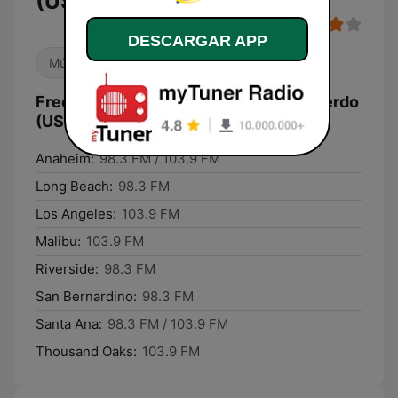
(US Only)
DESCARGAR APP
Música mexicana
Antiguas
Frecuencias KRCD 103.9 - 98.3 Recuerdo
(US Only):
Anaheim:
98.3 FM / 103.9 FM
Long Beach:
98.3 FM
Los Angeles:
103.9 FM
Malibu:
103.9 FM
Riverside:
98.3 FM
San Bernardino:
98.3 FM
Santa Ana:
98.3 FM / 103.9 FM
Thousand Oaks:
103.9 FM