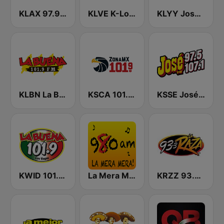
KLAX 97.9 La Raza FM
KLVE K-Love 107.5 FM (US Only)
KLYY José 97.5 y 107.1
KLBN La Buena 101.9 FM
KSCA 101.9 Los Angeles FM (US Only)
KSSE José 97.5 y 107.1
KWID 101.9 La Buena
La Mera Mera 980 AM
KRZZ 93.3 La Raza FM