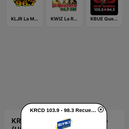
KLJR La Mejor 96.7 FM
KWIZ La Ranchera 96.7 FM (US Only)
KBUE Que Buena 105.5 / 94.3 FM (US Only)
KRCD 103.9 - 98.3 Recuerdo (US Only) en línea
KRCD 103.9 - 98.3 Recuerdo