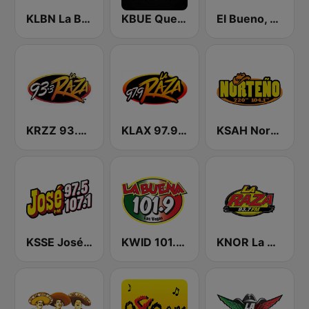
KLBN La Buena 101.9 FM
KBUE Que Buena 105.5 / 94.3 FM (US Only)
El Bueno, La Mala y El Feo
KRZZ 93.3 La Raza FM
KLAX 97.9 La Raza FM
KSAH Norteño 720 y 104.1
KSSE José 97.5 y 107.1
KWID 101.9 La Buena
KNOR La Raza 93.7 (US Only)