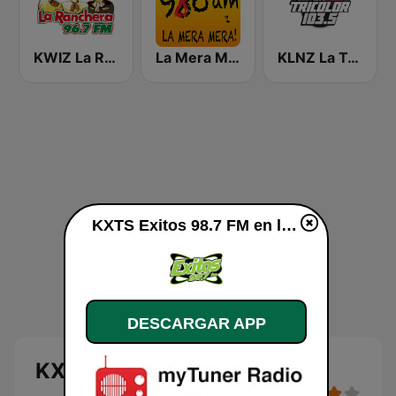
KWIZ La Ranchera 96.7 FM (US Only)
La Mera Mera 980 AM
KLNZ La Tricolor 103.5 FM
KXTS Exitos 98.7 FM en línea
DESCARGAR APP
KXTS Exitos 98.7 FM