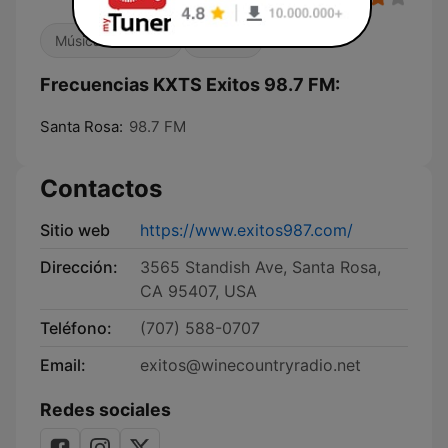
Música mexicana
Locales
Frecuencias KXTS Exitos 98.7 FM:
Santa Rosa:
98.7 FM
Contactos
Sitio web
https://www.exitos987.com/
Dirección:
3565 Standish Ave, Santa Rosa,
CA 95407, USA
Teléfono:
(707) 588-0707
Email:
exitos@winecountryradio.net
Redes sociales