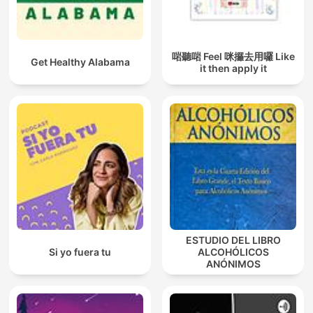
啱聽啱 Feel 咪攞去用囉 Like
Get Healthy Alabama
it then apply it
ESTUDIO DEL LIBRO
Si yo fuera tu
ALCOHÓLICOS
ANÓNIMOS