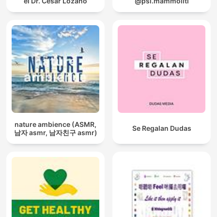
el Dr. Cesar Lozano
@psi.mammoliti
nature ambience (ASMR,
Se Regalan Dudas
남자 asmr, 남자친구 asmr)