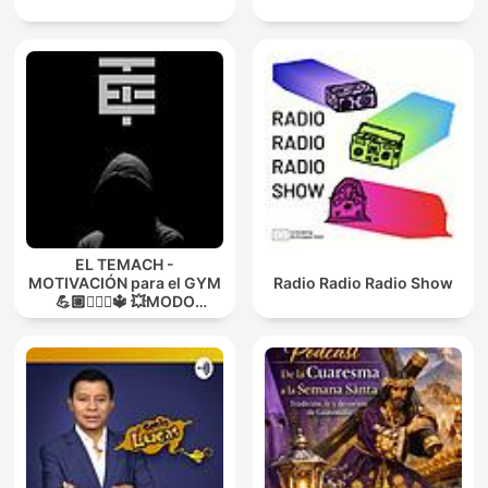
EL TEMACH -
MOTIVACIÓN para el GYM
Radio Radio Radio Show
💪🏼🏋🏻‍♀🔱 💥MODO
GUERRA💥