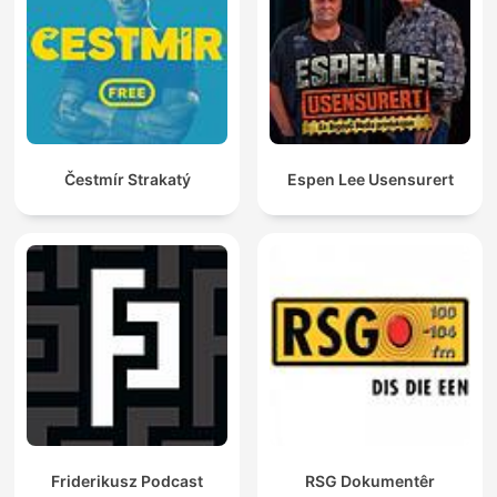
Čestmír Strakatý
Espen Lee Usensurert
Friderikusz Podcast
RSG Dokumentêr