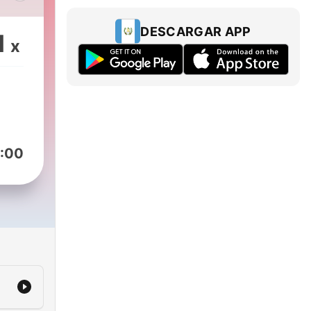
at
n
DESCARGAR APP
1
x
 is
ar
en
an
na
:00
x
eest
jf
lke
euwe
en