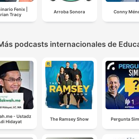
nario Fenix |
Arroba Sonora
Conny Mén
rian Tracy
Más podcasts internacionales de Educ
h.me - Ustadz
The Ramsey Show
Pergunta Sim
di Hidayat