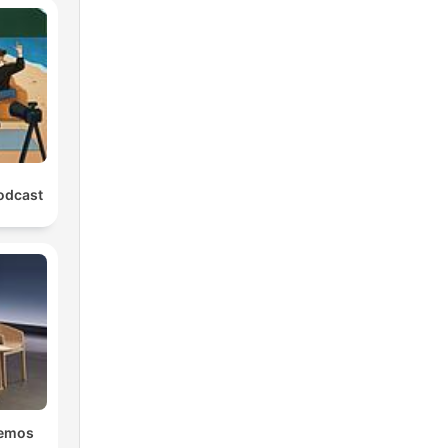
odcast
emos