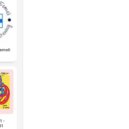
Eemeli
1 -
01