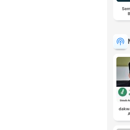
Semi
B
dakwa
A