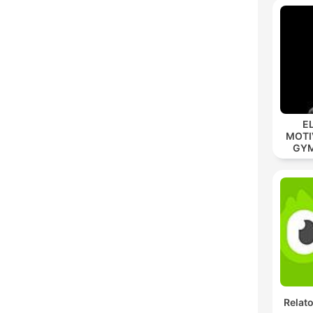
E
MOTIV
GYM 
MOD
Relato