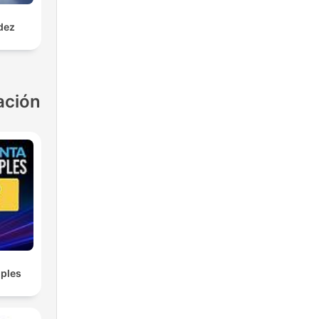
dez
ación
ples