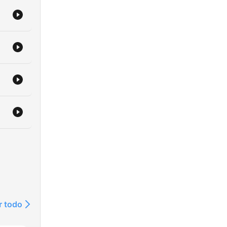
ns
of
ro-
j
r todo