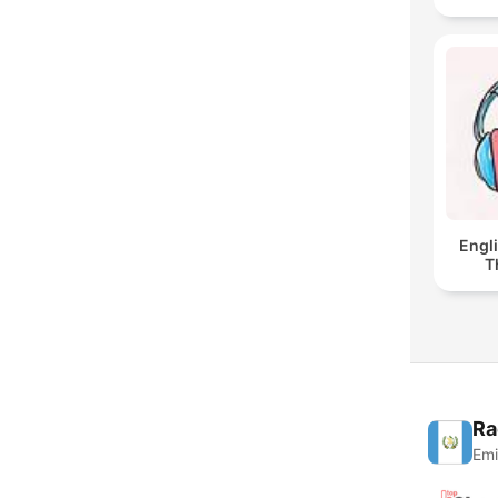
Engl
T
Ra
Emi