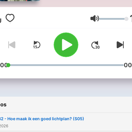
cadeau die je niet kent? W
doen we aan het tekort aa
personeel? En hoe kom je
Volumen
eigenlijk op tijd? De wereld
gevuld met problemen. Ma
hoe lossen we dat op? Ge
zorgen. In Zo, Opgelost ga
wetenschapsjournalist An
:00
00
Gimbrère en comedians Te
de Wit en Stefan Pop de m
complexe onderwerpen te li
en lossen het voor je op. E
ios
maandag hoor je in een ni
aflevering welke oplossing
2 - Hoe maak ik een goed lichtplan? (S05)
ze hebben bedacht. Heb jij
 2026