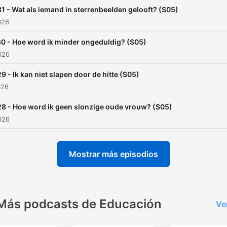
een probleem dat je graag
1 - Wat als iemand in sterrenbeelden gelooft? (S05)
opgelost zou zien? Stuur o
026
een dm via @zo_opgelost 
0 - Hoe word ik minder ongeduldig? (S05)
een maitje naar podcast@k
2026
ncrv.nl. En misschien ben ji
binnenkort een probleem
9 - Ik kan niet slapen door de hitte (S05)
026
armer! Jingle: Bovenburen
(@bovenburen) met Anna
8 - Hoe word ik geen slonzige oude vrouw? (S05)
Gimbrère.
2026
Mostrar más episodios
Más podcasts de Educación
Ve