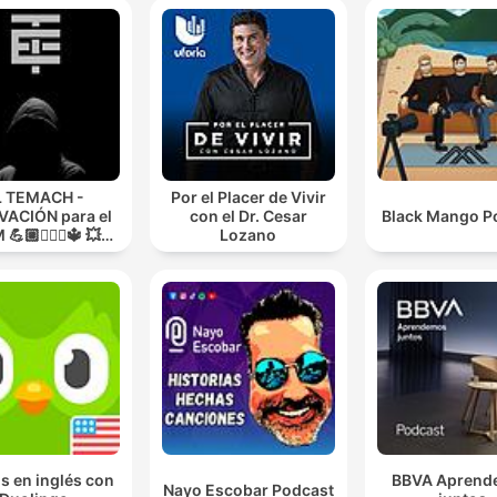
L TEMACH -
Por el Placer de Vivir
ACIÓN para el
con el Dr. Cesar
Black Mango P
💪🏼🏋🏻‍♀🔱 💥
Lozano
O GUERRA💥
s en inglés con
BBVA Aprend
Nayo Escobar Podcast