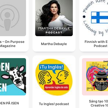
s – On Purpose
Finnish with 
Martha Debayle
Magazine
Podcast
Sáng tạo 10
EN PÅ ISEN
Tu Ingles! podcast
Creative 1