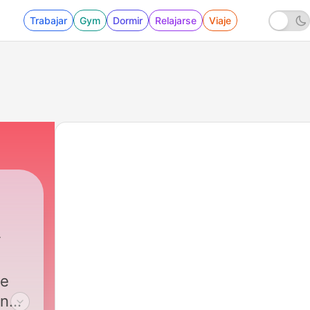
Trabajar
Gym
Dormir
Relajarse
Viaje
49 - #32 - Hoe maak ik een goed lichtplan? (S
je
and