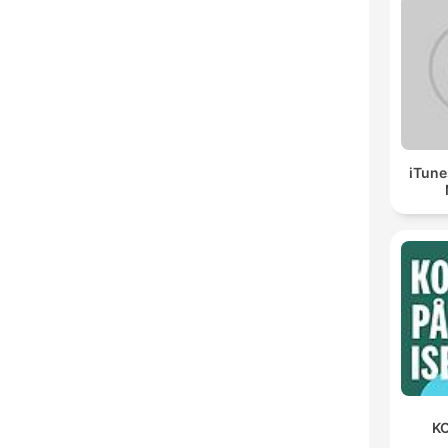
iTune
KO