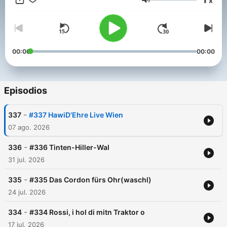
x
Themen, Ideen oder andere Fragen an Gabi, Paul & Philipp
Volumen
habt, einfach eine Mail an hallo@hawidehre.at schreiben :-)
00:00
00:00
Episodios
-
337
#337 HawiD'Ehre Live Wien
07 ago. 2026
-
336
#336 Tinten-Hiller-Wal
31 jul. 2026
-
335
#335 Das Cordon fürs Ohr(waschl)
24 jul. 2026
-
334
#334 Rossi, i hol di mitn Traktor o
17 jul. 2026