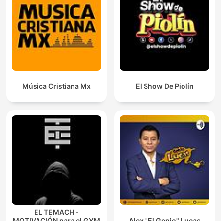
Música Cristiana Mx
El Show De Piolín
EL TEMACH -
MOTIVACIÓN para el GYM
Alex "El Genio" Lucas