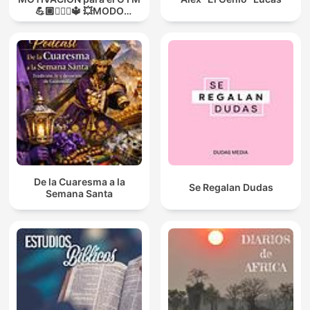
💪🏼🏋🏻‍♀🔱 💥MODO
GUERRA💥
De la Cuaresma a la
Se Regalan Dudas
Semana Santa